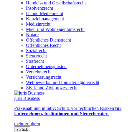
Handels- und Gesellschaftsrecht
Insolvenzrecht
IT-und Medienrecht
Kanzleimanagement
Medizinrecht
Miet- und Wohneigentumsrecht
Notare
Öffentliches Dienstrecht
Öffentliches Recht
Sozialrecht
Steuerrecht
Strafrecht
Unternehmensjuristen
Verkehrsrecht
Versicherungsrecht
Wettbewerbs- und Immaterialgüterrecht
Zivil- und Zivilprozessrecht
juris Business
Praxisnah und intuitiv: Schutz vor rechtlichen Risiken
für
Unternehmen, Institutionen und Steuerberater
.
mehr erfahren
zurück