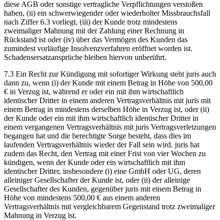
diese AGB oder sonstige vertragliche Verpflichtungen verstoßen
haben, (ii) ein schwerwiegender oder wiederholter Missbrauchsfall
nach Ziffer 6.3 vorliegt, (iii) der Kunde trotz mindestens
zweimaliger Mahnung mit der Zahlung einer Rechnung in
Rückstand ist oder (iv) über das Vermögen des Kunden das
zumindest vorläufige Insolvenzverfahren eröffnet worden ist.
Schadensersatzansprüche bleiben hiervon unberührt.
7.3 Ein Recht zur Kündigung mit sofortiger Wirkung steht juris auch
dann zu, wenn (i) der Kunde mit einem Betrag in Höhe von 500,00
€ in Verzug ist, während er oder ein mit ihm wirtschaftlich
identischer Dritter in einem anderen Vertragsverhältnis mit juris mit
einem Betrag in mindestens derselben Höhe in Verzug ist, oder (ii)
der Kunde oder ein mit ihm wirtschaftlich identischer Dritter in
einem vergangenen Vertragsverhältnis mit juris Vertragsverletzungen
begangen hat und die berechtigte Sorge besteht, dass dies im
laufenden Vertragsverhältnis wieder der Fall sein wird. juris hat
zudem das Recht, den Vertrag mit einer Frist von vier Wochen zu
kündigen, wenn der Kunde oder ein wirtschaftlich mit ihm
identischer Dritter, insbesondere (i) eine GmbH oder UG, deren
alleiniger Gesellschafter der Kunde ist, oder (ii) der alleinige
Gesellschafter des Kunden, gegenüber juris mit einem Betrag in
Höhe von mindestens 500,00 € aus einem anderen
Vertragsverhältnis mit vergleichbarem Gegenstand trotz zweimaliger
Mahnung in Verzug ist.