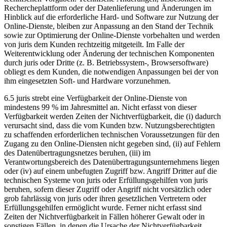
Rechercheplattform oder der Datenlieferung und Änderungen im
Hinblick auf die erforderliche Hard- und Software zur Nutzung der
Online-Dienste, bleiben zur Anpassung an den Stand der Technik
sowie zur Optimierung der Online-Dienste vorbehalten und werden
von juris dem Kunden rechtzeitig mitgeteilt. Im Falle der
Weiterentwicklung oder Änderung der technischen Komponenten
durch juris oder Dritte (z. B. Betriebssystem-, Browsersoftware)
obliegt es dem Kunden, die notwendigen Anpassungen bei der von
ihm eingesetzten Soft- und Hardware vorzunehmen.
6.5 juris strebt eine Verfügbarkeit der Online-Dienste von
mindestens 99 % im Jahresmittel an. Nicht erfasst von dieser
Verfügbarkeit werden Zeiten der Nichtverfügbarkeit, die (i) dadurch
verursacht sind, dass die vom Kunden bzw. Nutzungsberechtigten
zu schaffenden erforderlichen technischen Voraussetzungen für den
Zugang zu den Online-Diensten nicht gegeben sind, (ii) auf Fehlern
des Datenübertragungsnetzes beruhen, (iii) im
Verantwortungsbereich des Datenübertragungsunternehmens liegen
oder (iv) auf einem unbefugten Zugriff bzw. Angriff Dritter auf die
technischen Systeme von juris oder Erfüllungsgehilfen von juris
beruhen, sofern dieser Zugriff oder Angriff nicht vorsätzlich oder
grob fahrlässig von juris oder ihren gesetzlichen Vertretern oder
Erfüllungsgehilfen ermöglicht wurde. Ferner nicht erfasst sind
Zeiten der Nichtverfügbarkeit in Fällen höherer Gewalt oder in
sonstigen Fällen, in denen die Ursache der Nichtverfügbarkeit