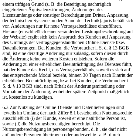
einem triftigen Grund (z. B. die Beseitigung nachträglich
eingetretener Äquivalenzstörungen, Änderungen des
Lizenzumfangs oder sonstiger Berechtigungen Dritter, Anpassung
der technischen Systeme an den Stand der Technik). juris behält sich
vor, Änderungen nur für neue Vertragsabschlüsse einzuführen.
Hieraus (einschließlich einer veränderten Leistungsbeschreibung auf
der Website) ergibt sich kein Anspruch des Kunden auf Anpassung
des Umfangs der vertragsgegenständlichen Online-Dienste bzw.
Datenlieferungen. Bei Kunden, die Verbraucher i. S. d. § 13 BGB
sind, ist eine derartige Änderung nur zulässig, sofern diesen durch
die Änderung keine weiteren Kosten entstehen. Sofern die
Änderung zu einer erheblichen Beeinträchtigung des Dienstes führt,
hat der Kunde das Recht, das Vertragsverhältnis, soweit es sich auf
das entsprechende Modul bezieht, binnen 30 Tagen nach Eintritt der
erheblichen Beeinträchtigung bzw. bei Kunden, die Verbraucher i.
S. d. § 13 BGB sind, nach Erhalt der Änderungsmitteilung oder
Vornahme der Änderung, wobei der spätere Zeitpunkt maßgeblich
ist, kostenlos zu kündigen.
6.3 Zur Nutzung der Online-Dienste und Datenlieferungen sind
jeweils im Umfang der nach Ziffer 8.1 bestehenden Nutzungsrechte
ausschließlich (i) der Kunde, soweit er eine natürliche Person ist,
sowie (ii) die Nutzungsberechtigten berechtigt. Die
Nutzungsberechtigung ist personengebunden, d. h., sie darf nicht
auf andere Personen übertragen oder anderweitig, z. B. durch