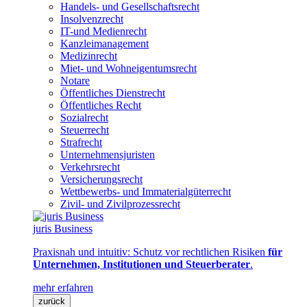
Handels- und Gesellschaftsrecht
Insolvenzrecht
IT-und Medienrecht
Kanzleimanagement
Medizinrecht
Miet- und Wohneigentumsrecht
Notare
Öffentliches Dienstrecht
Öffentliches Recht
Sozialrecht
Steuerrecht
Strafrecht
Unternehmensjuristen
Verkehrsrecht
Versicherungsrecht
Wettbewerbs- und Immaterialgüterrecht
Zivil- und Zivilprozessrecht
juris Business
Praxisnah und intuitiv: Schutz vor rechtlichen Risiken
für
Unternehmen, Institutionen und Steuerberater
.
mehr erfahren
zurück