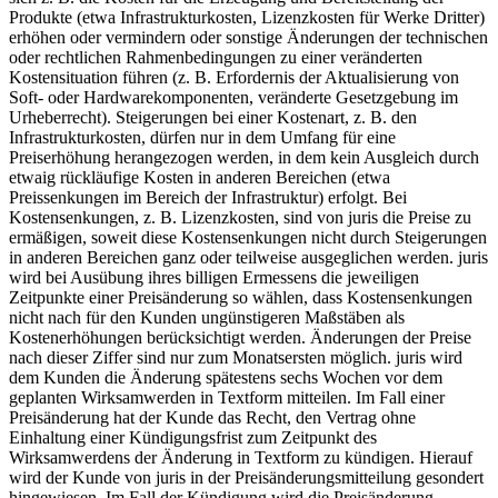
Produkte (etwa Infrastrukturkosten, Lizenzkosten für Werke Dritter)
erhöhen oder vermindern oder sonstige Änderungen der technischen
oder rechtlichen Rahmenbedingungen zu einer veränderten
Kostensituation führen (z. B. Erfordernis der Aktualisierung von
Soft- oder Hardwarekomponenten, veränderte Gesetzgebung im
Urheberrecht). Steigerungen bei einer Kostenart, z. B. den
Infrastrukturkosten, dürfen nur in dem Umfang für eine
Preiserhöhung herangezogen werden, in dem kein Ausgleich durch
etwaig rückläufige Kosten in anderen Bereichen (etwa
Preissenkungen im Bereich der Infrastruktur) erfolgt. Bei
Kostensenkungen, z. B. Lizenzkosten, sind von juris die Preise zu
ermäßigen, soweit diese Kostensenkungen nicht durch Steigerungen
in anderen Bereichen ganz oder teilweise ausgeglichen werden. juris
wird bei Ausübung ihres billigen Ermessens die jeweiligen
Zeitpunkte einer Preisänderung so wählen, dass Kostensenkungen
nicht nach für den Kunden ungünstigeren Maßstäben als
Kostenerhöhungen berücksichtigt werden. Änderungen der Preise
nach dieser Ziffer sind nur zum Monatsersten möglich. juris wird
dem Kunden die Änderung spätestens sechs Wochen vor dem
geplanten Wirksamwerden in Textform mitteilen. Im Fall einer
Preisänderung hat der Kunde das Recht, den Vertrag ohne
Einhaltung einer Kündigungsfrist zum Zeitpunkt des
Wirksamwerdens der Änderung in Textform zu kündigen. Hierauf
wird der Kunde von juris in der Preisänderungsmitteilung gesondert
hingewiesen. Im Fall der Kündigung wird die Preisänderung