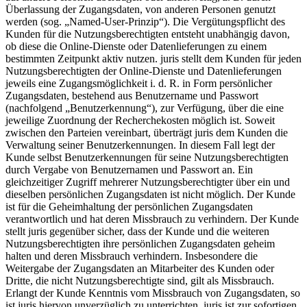
Überlassung der Zugangsdaten, von anderen Personen genutzt
werden (sog. „Named-User-Prinzip“). Die Vergütungspflicht des
Kunden für die Nutzungsberechtigten entsteht unabhängig davon,
ob diese die Online-Dienste oder Datenlieferungen zu einem
bestimmten Zeitpunkt aktiv nutzen. juris stellt dem Kunden für jeden
Nutzungsberechtigten der Online-Dienste und Datenlieferungen
jeweils eine Zugangsmöglichkeit i. d. R. in Form persönlicher
Zugangsdaten, bestehend aus Benutzername und Passwort
(nachfolgend „Benutzerkennung“), zur Verfügung, über die eine
jeweilige Zuordnung der Recherchekosten möglich ist. Soweit
zwischen den Parteien vereinbart, überträgt juris dem Kunden die
Verwaltung seiner Benutzerkennungen. In diesem Fall legt der
Kunde selbst Benutzerkennungen für seine Nutzungsberechtigten
durch Vergabe von Benutzernamen und Passwort an. Ein
gleichzeitiger Zugriff mehrerer Nutzungsberechtigter über ein und
dieselben persönlichen Zugangsdaten ist nicht möglich. Der Kunde
ist für die Geheimhaltung der persönlichen Zugangsdaten
verantwortlich und hat deren Missbrauch zu verhindern. Der Kunde
stellt juris gegenüber sicher, dass der Kunde und die weiteren
Nutzungsberechtigten ihre persönlichen Zugangsdaten geheim
halten und deren Missbrauch verhindern. Insbesondere die
Weitergabe der Zugangsdaten an Mitarbeiter des Kunden oder
Dritte, die nicht Nutzungsberechtigte sind, gilt als Missbrauch.
Erlangt der Kunde Kenntnis vom Missbrauch von Zugangsdaten, so
ist juris hiervon unverzüglich zu unterrichten. juris ist zur sofortigen