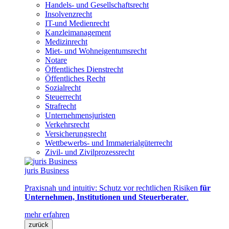
Handels- und Gesellschaftsrecht
Insolvenzrecht
IT-und Medienrecht
Kanzleimanagement
Medizinrecht
Miet- und Wohneigentumsrecht
Notare
Öffentliches Dienstrecht
Öffentliches Recht
Sozialrecht
Steuerrecht
Strafrecht
Unternehmensjuristen
Verkehrsrecht
Versicherungsrecht
Wettbewerbs- und Immaterialgüterrecht
Zivil- und Zivilprozessrecht
juris Business
Praxisnah und intuitiv: Schutz vor rechtlichen Risiken
für
Unternehmen, Institutionen und Steuerberater
.
mehr erfahren
zurück