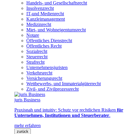
Handels- und Gesellschaftsrecht
Insolvenzrecht
IT-und Medienrecht
Kanzleimanagement
Medizinrecht
Miet- und Wohneigentumsrecht
Notare
Öffentliches Dienstrecht
Öffentliches Recht
Sozialrecht
Steuerrecht
Strafrecht
Unternehmensjuristen
Verkehrsrecht
Versicherungsrecht
Wettbewerbs- und Immaterialgüterrecht
Zivil- und Zivilprozessrecht
juris Business
Praxisnah und intuitiv: Schutz vor rechtlichen Risiken
für
Unternehmen, Institutionen und Steuerberater
.
mehr erfahren
zurück